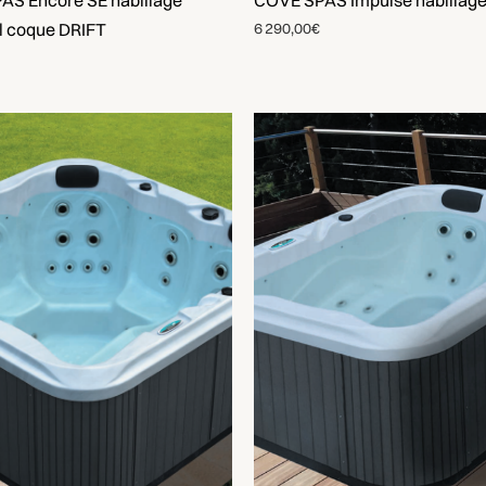
AS Encore SE habillage
COVE SPAS Impulse habillag
l coque DRIFT
6 290,00€