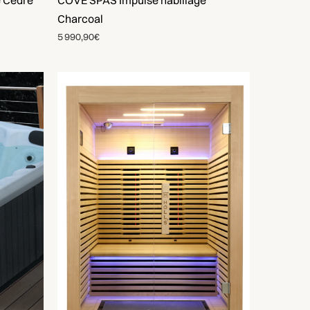
e Cèdre
COVE SPAS Impulse habillage
Charcoal
5 990,90€