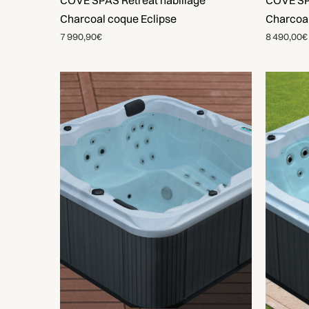
COVE SPAS Retreat habillage
COVE SP
Charcoal coque Eclipse
Charcoa
7 990,90€
8 490,00€